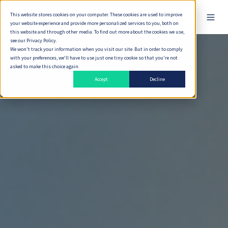
This website stores cookies on your computer. These cookies are used to improve
ไทย
your website experience and provide more personalized services to you, both on
this website and through other media. To find out more about the cookies we use,
see our Privacy Policy.
We won't track your information when you visit our site. But in order to comply
with your preferences, we'll have to use just one tiny cookie so that you're not
asked to make this choice again.
Accept
Decline