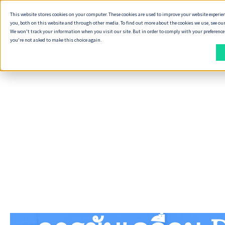
This website stores cookies on your computer. These cookies are used to improve your website experie
ทำไมต้อง Seve
you, both on this website and through other media. To find out more about the cookies we use, see our
We won't track your information when you visit our site. But in order to comply with your preferences,
you're not asked to make this choice again.
วิธี
สิ่ง
ที่
ที่
เรา
เรา
ส่ง
ส่ง
มอบ
มอบ
งาน
พัฒนา Digital Product
วิธีการทำงานของเรา
ทำ Product Discovery
วิธีที่เราส่งมอบงาน
ออกแบบ Service Design