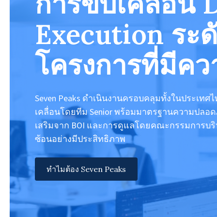
การขับเคลื่อน 
งานที่ขับเคลื่อนด้วย AI
ออกแบบ UX/UI
Execution ระด
พัฒนาซอฟต์แวร์และแอปฯ
โมเดลการให้บริการ
โครงการที่มีคว
บริการทดสอบซอฟต์แวร์แบบอัจฉริยะ
ขยายสเกลทีม
ระบบองค์กรและคลาวด์
จ้างงานแบบ Offshore
Seven Peaks ดำเนินงานครอบคลุมทั้งในประเทศไทยแ
บริการคลาวด์
เคลื่อนโดยทีม Senior พร้อมมาตรฐานความปลอดภัย
ที่ปรึกษาแบบ Onsite
เสริมจาก BOI และการดูแลโดยคณะกรรมการบริหาร 
ดูแลโครงสร้างระบบ Cloud
ซ้อนอย่างมีประสิทธิภาพ
เครือข่ายพันธมิตรทางเทคโนโลยี
ดูแลแอปพลิเคชัน
พาร์ทเนอร์ด้านเทคโนโลยีของเรา
ทำไมต้อง Seven Peaks
ระบบข้อมูลและ AI
พาร์ทเนอร์ - Microsoft Fabric
รากฐานข้อมูลและเสริมศักยภาพด้วย AI
พาร์ทเนอร์ - Snowflake