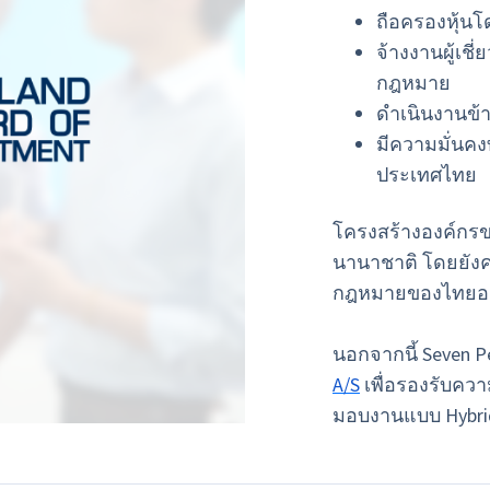
ถือครองหุ้นโ
จ้างงานผู้เช
กฎหมาย
ดำเนินงานข้
มีความมั่น
ประเทศไทย
โครงสร้างองค์กร
นานาชาติ โดยยัง
กฎหมายของไทยอย
นอกจากนี้ Seven P
A/S
เพื่อรองรับคว
มอบงานแบบ Hybri