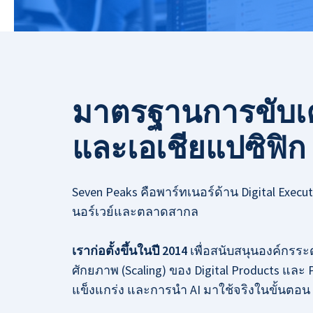
บริการวิเคราะห์ข้อมูล
พาร์ทเนอร์ - Draga
โซลูชันด้าน AI
โซลูชันทางธุรกิจ
มาตรฐานการขับเค
อุตสาหกรรม
Seven Peaks Product Accelerator
และเอเชียแปซิฟิก
พลังงาน
ธนาคาร การเงิน และประกันภัย
Seven Peaks คือพาร์ทเนอร์ด้าน Digital Executio
นอร์เวย์และตลาดสากล
เราก่อตั้งขึ้นในปี 2014
เพื่อสนับสนุนองค์กรระ
ศักยภาพ (Scaling) ของ Digital Products และ
แข็งแกร่ง และการนำ AI มาใช้จริงในขั้นตอน