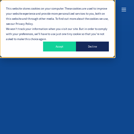
This website stores cookies on your computer. These cookies are used to improve
ไทย
your website experience and provide more personalized services to you, both on
this website and through other media. To find out more about the cookies we use,
see our Privacy Policy.
We won't track your information when you visit our site. But in order to comply
with your preferences, we'll have to use just one tiny cookie so that you're not
asked to make this choice again.
Accept
Decline