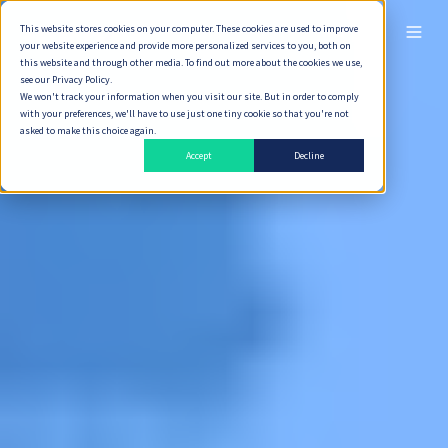
This website stores cookies on your computer. These cookies are used to improve
ไทย
your website experience and provide more personalized services to you, both on
this website and through other media. To find out more about the cookies we use,
see our Privacy Policy.
We won't track your information when you visit our site. But in order to comply
with your preferences, we'll have to use just one tiny cookie so that you're not
asked to make this choice again.
Accept
Decline