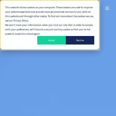
This website stores cookies on your computer. These cookies are used to improve
ไทย
your website experience and provide more personalized services to you, both on
this website and through other media. To find out more about the cookies we use,
see our Privacy Policy.
We won't track your information when you visit our site. But in order to comply
with your preferences, we'll have to use just one tiny cookie so that you're not
asked to make this choice again.
Accept
Decline