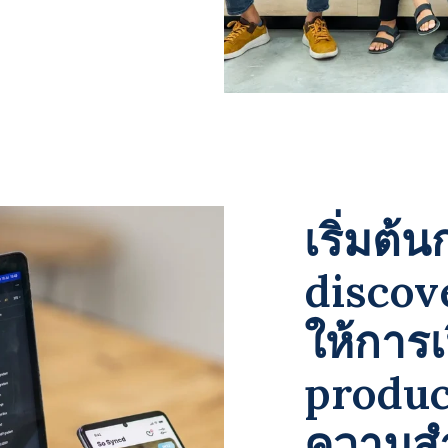
เริ่มต
discover
ให้การเ
produ
ความสำ