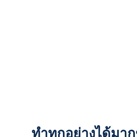
งานที่ขับเคลื่อนด้วย AI
ออกแบบ UX/UI
พัฒนาซอฟต์แวร์และแอปฯ
โมเดลการให้บริการ
บริการทดสอบซอฟต์แวร์แบบอัจฉริยะ
ขยายสเกลทีม
ระบบองค์กรและคลาวด์
จ้างงานแบบ Offshore
บริการคลาวด์
ที่ปรึกษาแบบ Onsite
ดูแลโครงสร้างระบบ Cloud
เครือข่ายพันธมิตรทางเทคโนโลยี
ดูแลแอปพลิเคชัน
พาร์ทเนอร์ด้านเทคโนโลยีของเรา
ระบบข้อมูลและ AI
พาร์ทเนอร์ - Microsoft Fabric
ทำทุกอย่างได้มากข
รากฐานข้อมูลและเสริมศักยภาพด้วย AI
พาร์ทเนอร์ - Snowflake