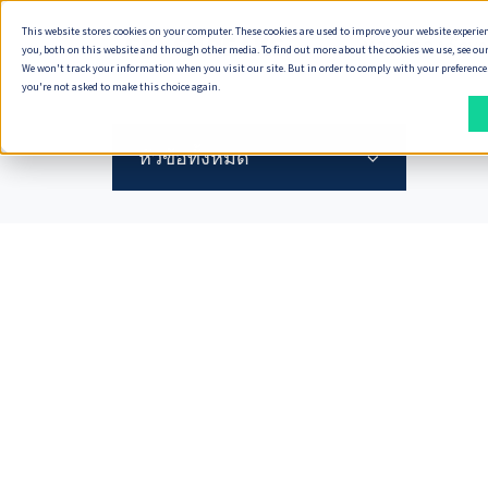
This website stores cookies on your computer. These cookies are used to improve your website experie
ทำไมต้อง Seve
you, both on this website and through other media. To find out more about the cookies we use, see our
We won't track your information when you visit our site. But in order to comply with your preferences,
you're not asked to make this choice again.
วิธี
สิ่ง
ที่
ที่
หัวข้อทั้งหมด
เรา
เรา
ส่ง
ส่ง
มอบ
มอบ
งาน
พัฒนา Digital Product
วิธีการทำงานของเรา
ทำ Product Discovery
วิธีที่เราส่งมอบงาน
ออกแบบ Service Design