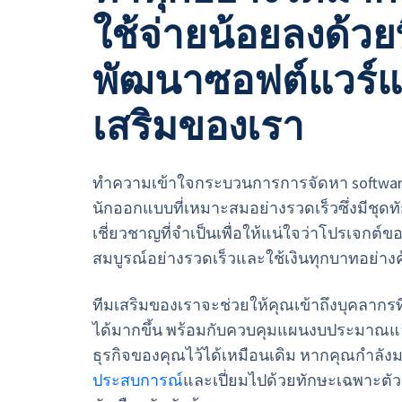
ใช้จ่ายน้อยลงด้วย
บริการวิเคราะห์ข้อมูล
พาร์ทเนอร์ - Draga
พัฒนาซอฟต์แวร์
โซลูชันด้าน AI
โซลูชันทางธุรกิจ
เสริมของเรา
อุตสาหกรรม
Seven Peaks Product Accelerator
ทำความเข้าใจกระบวนการการจัดหา software
พลังงาน
นักออกแบบที่เหมาะสมอย่างรวดเร็วซึ่งมีชุ
ธนาคาร การเงิน และประกันภัย
เชี่ยวชาญที่จำเป็นเพื่อให้แน่ใจว่าโปรเจกต์
สมบูรณ์อย่างรวดเร็วและใช้เงินทุกบาทอย่างคุ้
ทีมเสริมของเราจะช่วยให้คุณเข้าถึงบุคลากร
ได้มากขึ้น พร้อมกับควบคุมแผนงบประมาณ
ธุรกิจของคุณไว้ได้เหมือนเดิม หากคุณกำลัง
ประสบการณ์
และเปี่ยมไปด้วยทักษะเฉพาะตัว 