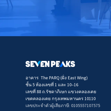
อาคาร The PARQ (ฝั่ง East Wing)
ชั้น 5 ห้องเลขที่ 1 และ 10–16
เลขที่ 88 ถ.รัชดาภิเษก แขวงคลองเตย
เขตคลองเตย กรุงเทพมหานคร 10110
เลขประจำตัวผู้เสียภาษี: 0105557107575