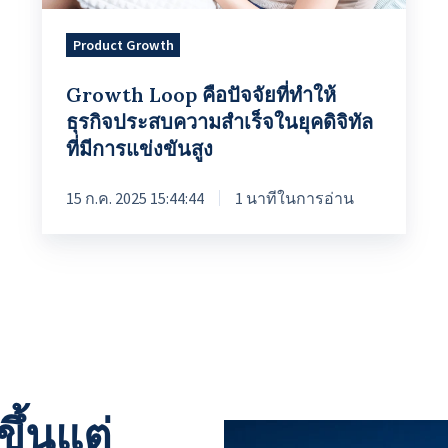
ธุรกิจ
ประ
Product Growth
สบ
Growth Loop คือปัจจัยที่ทําให้
ความ
ธุรกิจประสบความสําเร็จในยุคดิจิทัล
สําเร็จ
ที่มีการแข่งขันสูง
ใน
ยุค
15 ก.ค. 2025 15:44:44
1 นาทีในการอ่าน
ดิจิทัล
ที่
มี
การ
แข่งขัน
สูง
ึ้นแต่