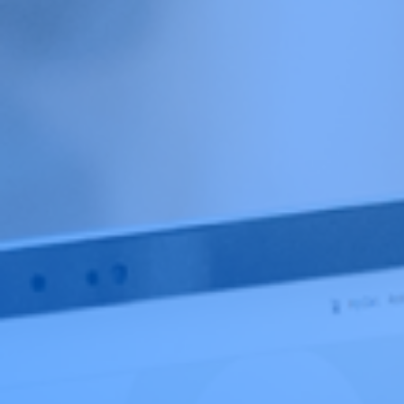
งานที่ขับเคลื่อนด้วย AI
ออกแบบ UX/UI
พัฒนาซอฟต์แวร์และแอปฯ
โมเดลการให้บริการ
บริการทดสอบซอฟต์แวร์แบบอัจฉริยะ
ขยายสเกลทีม
ระบบองค์กรและคลาวด์
จ้างงานแบบ Offshore
บริการคลาวด์
ที่ปรึกษาแบบ Onsite
ดูแลโครงสร้างระบบ Cloud
เครือข่ายพันธมิตรทางเทคโนโลยี
ดูแลแอปพลิเคชัน
พาร์ทเนอร์ด้านเทคโนโลยีของเรา
ระบบข้อมูลและ AI
พาร์ทเนอร์ - Microsoft Fabric
รากฐานข้อมูลและเสริมศักยภาพด้วย AI
พาร์ทเนอร์ - Snowflake