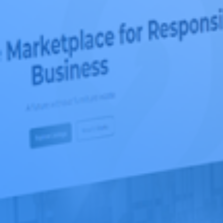
บริการวิเคราะห์ข้อมูล
พาร์ทเนอร์ - Draga
โซลูชันด้าน AI
โซลูชันทางธุรกิจ
อุตสาหกรรม
Seven Peaks Product Accelerator
พลังงาน
ธนาคาร การเงิน และประกันภัย