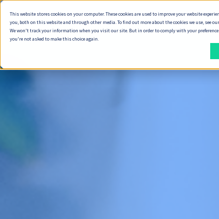
This website stores cookies on your computer. These cookies are used to improve your website experie
ทำไมต้อง Seve
you, both on this website and through other media. To find out more about the cookies we use, see our
We won't track your information when you visit our site. But in order to comply with your preferences,
you're not asked to make this choice again.
วิธี
สิ่ง
ที่
ที่
เรา
เรา
ส่ง
ส่ง
มอบ
มอบ
งาน
พัฒนา Digital Product
วิธีการทำงานของเรา
ทำ Product Discovery
วิธีที่เราส่งมอบงาน
ออกแบบ Service Design