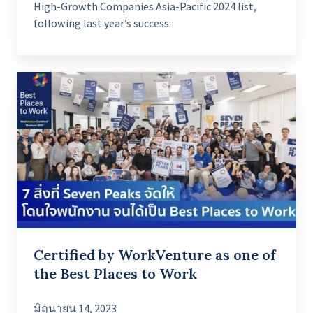
High-Growth Companies Asia-Pacific 2024 list,
following last year’s success.
Certified
by
WorkVenture
as
one
of
the
Best
Places
Certified by WorkVenture as one of
to
the Best Places to Work
Work
มิถุนายน 14, 2023