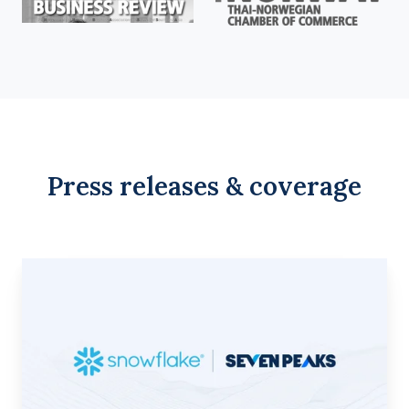
Press releases & coverage
Seven
Peaks
&
Snowflake
Form
Partnership