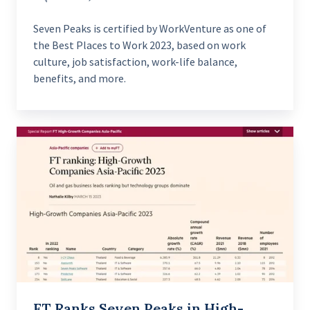
Seven Peaks is certified by WorkVenture as one of
the Best Places to Work 2023, based on work
culture, job satisfaction, work-life balance,
benefits, and more.
FT
Ranks
Seven
Peaks
in
High-
Growth
Companies
APAC
FT Ranks Seven Peaks in High-