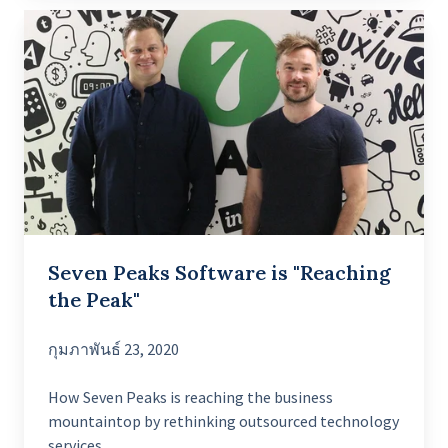
Seven
Peaks
Software
is
"Reaching
the
Peak"
Seven Peaks Software is "Reaching
the Peak"
กุมภาพันธ์ 23, 2020
How Seven Peaks is reaching the business
mountaintop by rethinking outsourced technology
services.