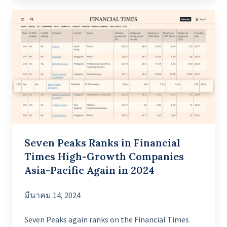
Seven
Peaks
Ranks
in
Financial
Times
High-
Growth
Companies
Seven Peaks Ranks in Financial
Asia-
Times High-Growth Companies
Pacific
Asia-Pacific Again in 2024
Again
in
มีนาคม 14, 2024
2024
Seven Peaks again ranks on the Financial Times