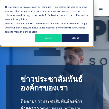
This website stores cookies on your computer. These cookies are used to improve
ไทย
your website experience and provide more personalized services to you, both on
this website and through other media. To find out more about the cookies we use,
see our Privacy Policy.
We won't track your information when you visit our site. But in order to comply
with your preferences, we'll have to use just one tiny cookie so that you're not
asked to make this choice again.
Accept
Decline
ข่าวประชาสัมพันธ์
องค์กรของเรา
ติดตามข่าวประชาสัมพันธ์องค์กร
ล่าสุดจาก Seven Peaks Software