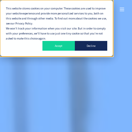
This website stores cookies on your computer. These cookies are used to improve
ไทย
your website experience and provide more personalized services to you, both on
this website and through other media. To find out more about the cookies we use,
see our Privacy Policy.
We won't track your information when you visit our site. But in order to comply
with your preferences, we'll have to use just one tiny cookie so that you're not
asked to make this choice again.
Accept
Decline