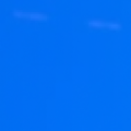
บริการวิเคราะห์ข้อมูล
พาร์ทเนอร์ - Draga
โซลูชันด้าน AI
โซลูชันทางธุรกิจ
อุตสาหกรรม
Seven Peaks Product Accelerator
พลังงาน
ธนาคาร การเงิน และประกันภัย