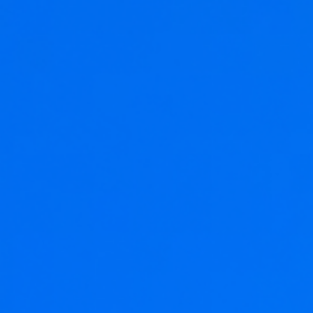
งานที่ขับเคลื่อนด้วย AI
ออกแบบ UX/UI
พัฒนาซอฟต์แวร์และแอปฯ
โมเดลการให้บริการ
บริการทดสอบซอฟต์แวร์แบบอัจฉริยะ
ขยายสเกลทีม
ระบบองค์กรและคลาวด์
จ้างงานแบบ Offshore
บริการคลาวด์
ที่ปรึกษาแบบ Onsite
ดูแลโครงสร้างระบบ Cloud
เครือข่ายพันธมิตรทางเทคโนโลยี
ดูแลแอปพลิเคชัน
พาร์ทเนอร์ด้านเทคโนโลยีของเรา
ระบบข้อมูลและ AI
พาร์ทเนอร์ - Microsoft Fabric
รากฐานข้อมูลและเสริมศักยภาพด้วย AI
พาร์ทเนอร์ - Snowflake