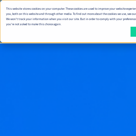
This website stores cookies on your computer. These cookies are used to improve your website experie
ทำไมต้อง Seve
you, both on this website and through other media. To find out more about the cookies we use, see our
We won't track your information when you visit our site. But in order to comply with your preferences,
you're not asked to make this choice again.
วิธี
สิ่ง
ที่
ที่
เรา
เรา
ส่ง
ส่ง
มอบ
มอบ
งาน
พัฒนา Digital Product
วิธีการทำงานของเรา
ทำ Product Discovery
วิธีที่เราส่งมอบงาน
ออกแบบ Service Design