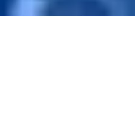
เมื่อวันที่ 12 พฤศจิกายน 2568 ที่ผ่านมา ทีม Seven
Peaks ได้มีโอกาสร่วมมือกับการไฟฟ้าฝ่ายผลิตแห่ง
ประเทศไทย (กฟผ. หรือ EGAT) จัดเวิร์กช็อปสุดเข้ม