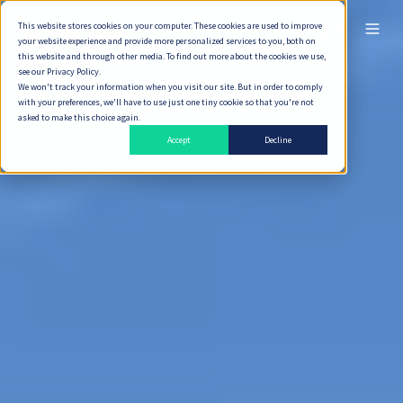
This website stores cookies on your computer. These cookies are used to improve
ไทย
your website experience and provide more personalized services to you, both on
this website and through other media. To find out more about the cookies we use,
see our Privacy Policy.
We won't track your information when you visit our site. But in order to comply
with your preferences, we'll have to use just one tiny cookie so that you're not
asked to make this choice again.
Accept
Decline