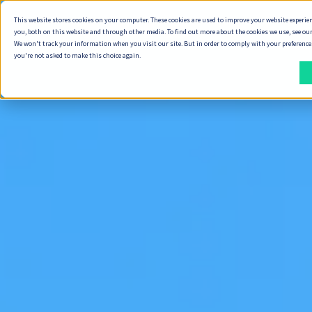
This website stores cookies on your computer. These cookies are used to improve your website experie
ทำไมต้อง Seve
you, both on this website and through other media. To find out more about the cookies we use, see our
We won't track your information when you visit our site. But in order to comply with your preferences,
you're not asked to make this choice again.
วิธี
สิ่ง
ที่
ที่
เรา
เรา
ส่ง
ส่ง
มอบ
มอบ
งาน
พัฒนา Digital Product
วิธีการทำงานของเรา
ทำ Product Discovery
วิธีที่เราส่งมอบงาน
ออกแบบ Service Design