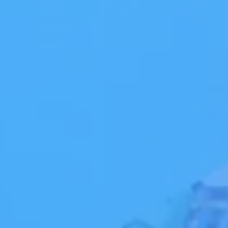
บริการวิเคราะห์ข้อมูล
พาร์ทเนอร์ - Draga
โซลูชันด้าน AI
โซลูชันทางธุรกิจ
อุตสาหกรรม
Seven Peaks Product Accelerator
พลังงาน
ธนาคาร การเงิน และประกันภัย