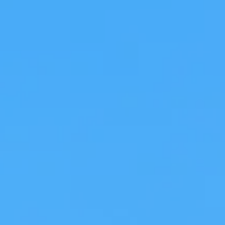
งานที่ขับเคลื่อนด้วย AI
ออกแบบ UX/UI
พัฒนาซอฟต์แวร์และแอปฯ
โมเดลการให้บริการ
บริการทดสอบซอฟต์แวร์แบบอัจฉริยะ
ขยายสเกลทีม
ระบบองค์กรและคลาวด์
จ้างงานแบบ Offshore
บริการคลาวด์
ที่ปรึกษาแบบ Onsite
ดูแลโครงสร้างระบบ Cloud
เครือข่ายพันธมิตรทางเทคโนโลยี
ดูแลแอปพลิเคชัน
พาร์ทเนอร์ด้านเทคโนโลยีของเรา
ระบบข้อมูลและ AI
พาร์ทเนอร์ - Microsoft Fabric
รากฐานข้อมูลและเสริมศักยภาพด้วย AI
พาร์ทเนอร์ - Snowflake