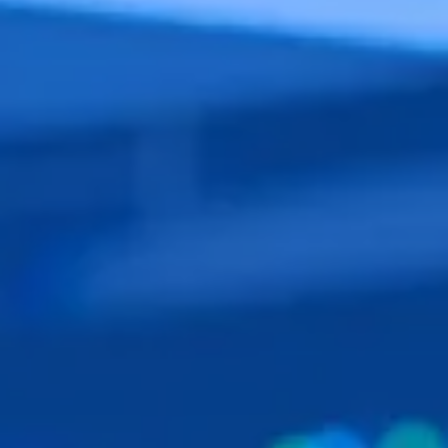
งานที่ขับเคลื่อนด้วย AI
ออกแบบ UX/UI
พัฒนาซอฟต์แวร์และแอปฯ
โมเดลการให้บริการ
บริการทดสอบซอฟต์แวร์แบบอัจฉริยะ
ขยายสเกลทีม
ระบบองค์กรและคลาวด์
จ้างงานแบบ Offshore
บริการคลาวด์
ที่ปรึกษาแบบ Onsite
ดูแลโครงสร้างระบบ Cloud
เครือข่ายพันธมิตรทางเทคโนโลยี
ดูแลแอปพลิเคชัน
พาร์ทเนอร์ด้านเทคโนโลยีของเรา
ระบบข้อมูลและ AI
พาร์ทเนอร์ - Microsoft Fabric
รากฐานข้อมูลและเสริมศักยภาพด้วย AI
พาร์ทเนอร์ - Snowflake