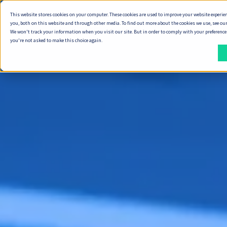
This website stores cookies on your computer. These cookies are used to improve your website experie
ทำไมต้อง Seve
you, both on this website and through other media. To find out more about the cookies we use, see our
We won't track your information when you visit our site. But in order to comply with your preferences,
you're not asked to make this choice again.
วิธี
สิ่ง
ที่
ที่
เรา
เรา
ส่ง
ส่ง
มอบ
มอบ
งาน
พัฒนา Digital Product
วิธีการทำงานของเรา
ทำ Product Discovery
วิธีที่เราส่งมอบงาน
ออกแบบ Service Design