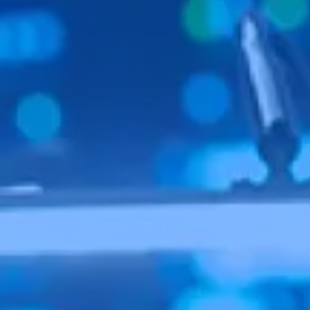
บริการวิเคราะห์ข้อมูล
พาร์ทเนอร์ - Draga
โซลูชันด้าน AI
โซลูชันทางธุรกิจ
อุตสาหกรรม
Seven Peaks Product Accelerator
พลังงาน
ธนาคาร การเงิน และประกันภัย