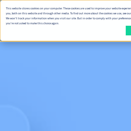
This website stores cookies on your computer. These cookies are used to improve your website experie
ทำไมต้อง Seve
you, both on this website and through other media. To find out more about the cookies we use, see our
We won't track your information when you visit our site. But in order to comply with your preferences,
you're not asked to make this choice again.
วิธี
สิ่ง
ที่
ที่
เรา
เรา
ส่ง
ส่ง
มอบ
มอบ
งาน
พัฒนา Digital Product
วิธีการทำงานของเรา
ทำ Product Discovery
วิธีที่เราส่งมอบงาน
ออกแบบ Service Design