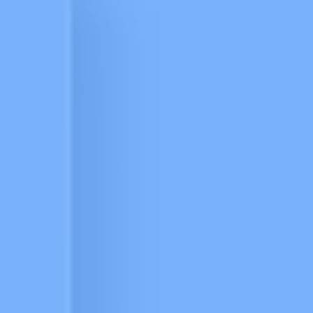
งานที่ขับเคลื่อนด้วย AI
ออกแบบ UX/UI
พัฒนาซอฟต์แวร์และแอปฯ
โมเดลการให้บริการ
บริการทดสอบซอฟต์แวร์แบบอัจฉริยะ
ขยายสเกลทีม
ระบบองค์กรและคลาวด์
จ้างงานแบบ Offshore
บริการคลาวด์
ที่ปรึกษาแบบ Onsite
ดูแลโครงสร้างระบบ Cloud
เครือข่ายพันธมิตรทางเทคโนโลยี
ดูแลแอปพลิเคชัน
พาร์ทเนอร์ด้านเทคโนโลยีของเรา
ระบบข้อมูลและ AI
พาร์ทเนอร์ - Microsoft Fabric
รากฐานข้อมูลและเสริมศักยภาพด้วย AI
พาร์ทเนอร์ - Snowflake