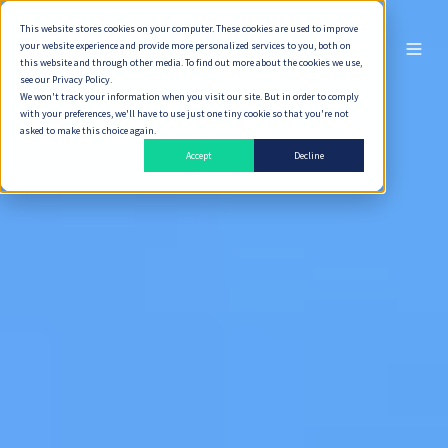
This website stores cookies on your computer. These cookies are used to improve
your website experience and provide more personalized services to you, both on
ไทย
this website and through other media. To find out more about the cookies we use,
see our Privacy Policy.
We won't track your information when you visit our site. But in order to comply
with your preferences, we'll have to use just one tiny cookie so that you're not
asked to make this choice again.
Accept
Decline