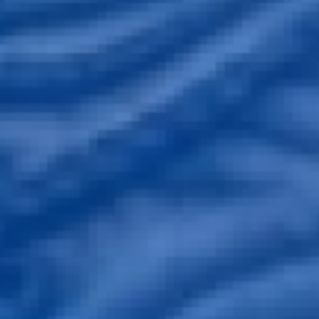
งานที่ขับเคลื่อนด้วย AI
ออกแบบ UX/UI
พัฒนาซอฟต์แวร์และแอปฯ
โมเดลการให้บริการ
บริการทดสอบซอฟต์แวร์แบบอัจฉริยะ
ขยายสเกลทีม
ระบบองค์กรและคลาวด์
จ้างงานแบบ Offshore
บริการคลาวด์
ที่ปรึกษาแบบ Onsite
ดูแลโครงสร้างระบบ Cloud
เครือข่ายพันธมิตรทางเทคโนโลยี
ดูแลแอปพลิเคชัน
พาร์ทเนอร์ด้านเทคโนโลยีของเรา
ระบบข้อมูลและ AI
พาร์ทเนอร์ - Microsoft Fabric
รากฐานข้อมูลและเสริมศักยภาพด้วย AI
พาร์ทเนอร์ - Snowflake