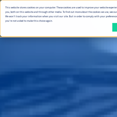
This website stores cookies on your computer. These cookies are used to improve your website experie
ทำไมต้อง Seve
you, both on this website and through other media. To find out more about the cookies we use, see our
We won't track your information when you visit our site. But in order to comply with your preferences,
you're not asked to make this choice again.
วิธี
สิ่ง
ที่
ที่
เรา
เรา
ส่ง
ส่ง
มอบ
มอบ
งาน
พัฒนา Digital Product
วิธีการทำงานของเรา
ทำ Product Discovery
วิธีที่เราส่งมอบงาน
ออกแบบ Service Design