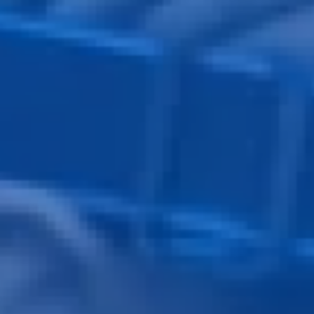
บริการวิเคราะห์ข้อมูล
พาร์ทเนอร์ - Draga
โซลูชันด้าน AI
โซลูชันทางธุรกิจ
อุตสาหกรรม
Seven Peaks Product Accelerator
พลังงาน
ธนาคาร การเงิน และประกันภัย