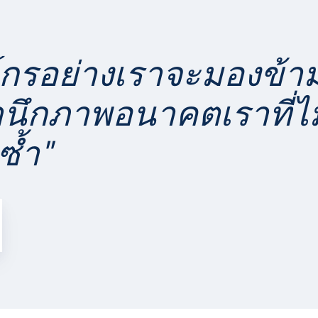
ค์กรอย่างเราจะมองข้
านึกภาพอนาคตเราที่ไม่
ซ้ำ"