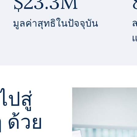
$23.3M
มูลค่าสุทธิในปัจจุบัน
แ
ปสู่
 ด้วย