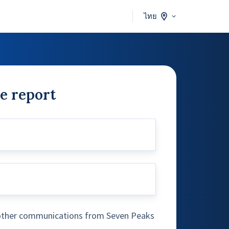
ไทย
e report
e other communications from Seven Peaks