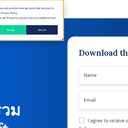
nce and provide more personalized services to
 Privacy Policy.
 we'll have to use just one tiny cookie so that
Accept
Decline
Download th
Name
Email
*
รวม
I agree to receiv