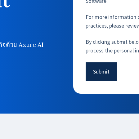
ft
Software.
For more information o
practices, please revi
By clicking submit bel
ิจด้วย Azure AI
process the personal 