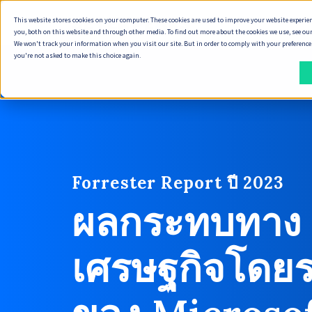
This website stores cookies on your computer. These cookies are used to improve your website experie
you, both on this website and through other media. To find out more about the cookies we use, see our
We won't track your information when you visit our site. But in order to comply with your preferences,
you're not asked to make this choice again.
Forrester Report ปี 2023
ผลกระทบทาง
เศรษฐกิจโดย